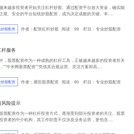
越来越多投资者开始关注杠杆炒股。通过配资平台放大资金，确实能
规、安全的平台短线炒股配资，成为决定成败的关键。本....
作者：配资杠杆炒股
阅读：
99
栏目：
专业炒股配资
线炒股配资
杠杆服务
中，股票配资作为一种成熟的杠杆工具，正被越来越多的投资者所关
*牛米网股票配资**凭借其合规运营、灵活方案和高....
作者：莆田股票配资
阅读：
80
栏目：
专业炒股配资
业炒股配资
与风险提示
股票配资作为一种杠杆投资方式，逐渐受到部分投资者的关注。股票
资者的中介机构，其工作职责不仅涉及业务运营，更包含....