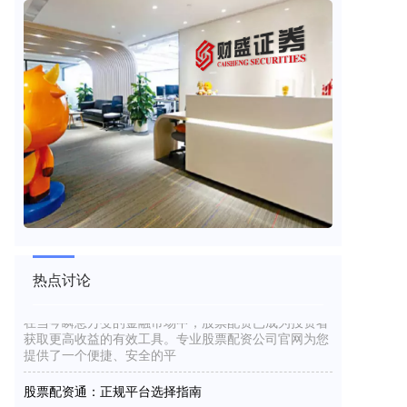
热点讨论
股票配资通：正规平台选择指南
短线炒股配资
2026-07-30
在股票市场波动加剧的背景下，越来越多的投资者开始