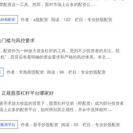
配资这一工具。然而，面对市场上众多的配资公....
作者：a股配资
阅读：
122
栏目：
专业炒股配资
线炒股配资
金门槛与风控要求
，配资作为一种放大资金杠杆的工具，受到不少投资者的关注。然
机”，其背后有着明确的资金要求和严格的风控体系。本文....
作者：常熟期货配资
阅读：
96
栏目：
专业炒股配资
解
，正规股票杠杆平台哪家好
者寻求放大收益的背景下，股票杠杆交易（即配资）成为部分投资者
上众多的配资平台，如何辨别其正规性，并从中选择相对....
作者：新手炒股配资
阅读：
55
栏目：
专业炒股配资
股配资平台