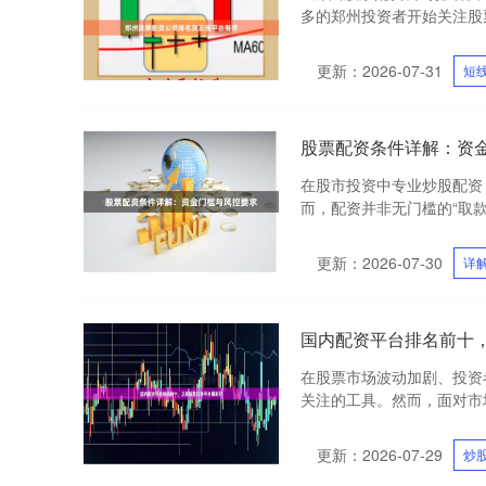
多的郑州投资者开始关注股票
更新：2026-07-31
短
股票配资条件详解：资
在股市投资中专业炒股配资
而，配资并非无门槛的“取款
更新：2026-07-30
详
国内配资平台排名前十
在股票市场波动加剧、投资
关注的工具。然而，面对市场
更新：2026-07-29
炒