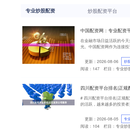
专业炒股配资
炒股配资平台
中国配资网：专业配资
在金融市场日益活跃的今天
光。中国配资网作为连接投资
更新：2026-08-06
炒
阅读：
147
栏目：
专业炒
四川配资平台排名|正规
# 四川配资平台排名|正
的活跃，越来越多的投资者开
更新：2026-08-05
专
阅读：
104
栏目：
专业炒