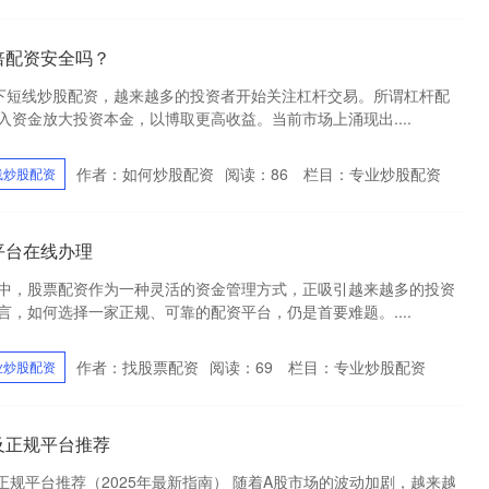
倍配资安全吗？
下短线炒股配资，越来越多的投资者开始关注杠杆交易。所谓杠杆配
资金放大投资本金，以博取更高收益。当前市场上涌现出....
作者：如何炒股配资
阅读：
86
栏目：
专业炒股配资
线炒股配资
平台在线办理
中，股票配资作为一种灵活的资金管理方式，正吸引越来越多的投资
，如何选择一家正规、可靠的配资平台，仍是首要难题。....
作者：找股票配资
阅读：
69
栏目：
专业炒股配资
业炒股配资
及正规平台推荐
正规平台推荐（2025年最新指南） 随着A股市场的波动加剧，越来越